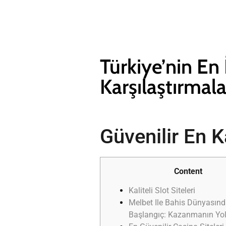
Türkiye’nin En 
Karşılaştırmala
Güvenilir En Ka
Content
Kaliteli Slot Siteleri
Melbet Ile Bahis Dünyasında
Başlangıç: Kazanmanın Yol