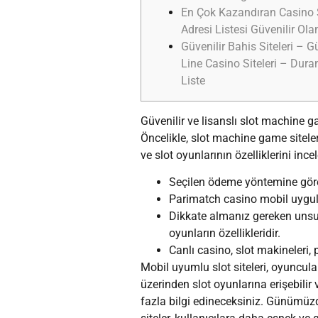
En Çok Kazandıran Casino S
Adresi Listesi Güvenilir Ola
Güvenilir Bahis Siteleri – G
Line Casino Siteleri – Durant
Liste
Güvenilir ve lisanslı slot machine g
Öncelikle, slot machine game sitele
ve slot oyunlarının özelliklerini inc
Seçilen ödeme yöntemine göre
Parimatch casino mobil uygula
Dikkate almanız gereken unsur
oyunların özellikleridir.
Canlı casino, slot makineleri,
Mobil uyumlu slot siteleri, oyuncula
üzerinden slot oyunlarına erişebilir
fazla bilgi edineceksiniz. Günümüzd