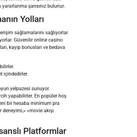
en yararlanma şansınız bulunur.
anın Yolları
 erişim sağlamalarını sağlıyorlar.
yorlar. Güvenilir online casino
sları, kayıp bonusları ve bedava
lirler.
 içindedirler.
oyun yelpazesi sunuyor.
rcih yapabilirler. En popüler hoş
 yeni bir hesaba minimum pra
er deneyimi,» «movie akışı
sanslı Platformlar