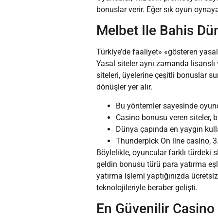
bonuslar verir. Eğer sık oyun oynaya
Melbet Ile Bahis Dü
Türkiye’de faaliyet» «gösteren yasal 
Yasal siteler aynı zamanda lisanslı v
siteleri, üyelerine çeşitli bonuslar
dönüşler yer alır.
Bu yöntemler sayesinde oyuncul
Casino bonusu veren siteler, b
Dünya çapında en yaygın kulla
Thunderpick On line casino, 3
Böylelikle, oyuncular farklı türdeki 
geldin bonusu türü para yatırma eşl
yatırma işlemi yaptığınızda ücretsiz
teknolojileriyle beraber gelişti.
En Güvenilir Casino 