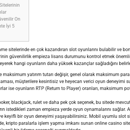
itelerinin
nlar
üvenilir On
e İyi 5
ame sitelerinde en çok kazandıran slot oyunlarını bulabilir ve bo
rinin güvenilirlik empieza lisans durumunu kontrol etmek önemlid
eleyerek hangi oyunların daha yüksek kazançlar sağladığını belirle
 maksimum yatırım tutarı değişir, genel olarak maksimum para ç
ması, müşterilere kesintisiz ve heyecan verici oyun deneyimi s
lar ise oyunların RTP (Return to Player) oranları, maksimum po
 poker, blackjack, rulet ve daha pek çok seçenek, bu sitede mevcut
rın istedikleri zaman empieza yerde oyun oynamalarını sağlar. Akı
 ve keyifli bir oyun deneyimi yaşayabilirsiniz. Mobil uyumlu slot 
e, kripto paralarla işlem yapma imkanı sunan online casino sitel