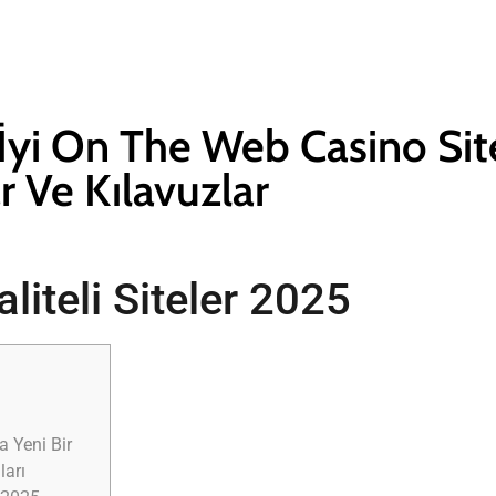
İyi On The Web Casino Site
r Ve Kılavuzlar
liteli Siteler 2025
 Yeni Bir
ları