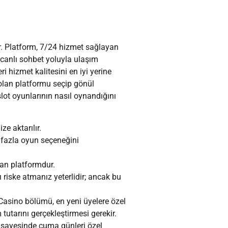
. Platform, 7/24 hizmet sağlayan
 canlı sohbet yoluyla ulaşım
 hizmet kalitesini en iyi yerine
 olan platformu seçip gönül
slot oyunlarının nasıl oynandığını
e aktarılır.
 fazla oyun seçeneğini
unan platformdur.
 riske atmanız yeterlidir; ancak bu
 Casino bölümü, en yeni üyelere özel
tarını gerçekleştirmesi gerekir.
 sayesinde cuma günleri özel