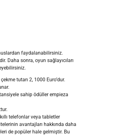
nuslardan faydalanabilirsiniz.
ir. Daha sonra, oyun sağlayıcıları
yebilirsiniz.
ekme tutarı 2, 1000 Euro’dur.
unar.
tansiyele sahip ödüller empieza
tur.
llı telefonlar veya tabletler
sitelerinin avantajları hakkında daha
eri de popüler hale gelmiştir. Bu