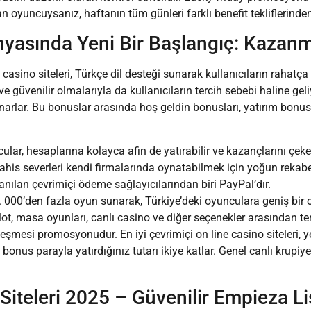
n oyuncuysanız, haftanın tüm günleri farklı benefit tekliflerind
nyasında Yeni Bir Başlangıç: Kazanm
casino siteleri, Türkçe dil desteği sunarak kullanıcıların rahatça
e güvenilir olmalarıyla da kullanıcıların tercih sebebi haline geli
 sunarlar. Bu bonuslar arasında hoş geldin bonusları, yatırım bonu
ar, hesaplarına kolayca afin de yatırabilir ve kazançlarını çekebi
ahis severleri kendi firmalarında oynatabilmek için yoğun rekabet
nılan çevrimiçi ödeme sağlayıcılarından biri PayPal’dır.
. 000’den fazla oyun sunarak, Türkiye’deki oyunculara geniş bir 
slot, masa oyunları, canlı casino ve diğer seçenekler arasından te
eşmesi promosyonudur. En iyi çevrimiçi on line casino siteleri,
 bonus parayla yatırdığınız tutarı ikiye katlar. Genel canlı krupiy
Siteleri 2025 – Güvenilir Empieza Li