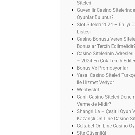
Siteleri
Güvenilir Casino Sitelerind
Oyunlar Bulunur?
Slot Siteleri 2024 – En İyi 
Listesi
Casino Bonusu Veren Sitele
Bonuslar Tercih Edilmelidir
Casino Sitelerinin Adresleri
– 2024 En Çok Tercih Edilen
Bonus Ve Promosyonlar
Yasal Casino Siteleri Türkçe
Ile Hizmet Veriyor
Webbyslot
Canlı Casino Siteleri Den
Vermekte Midir?
Shangri La – Çeşitli Oyun 
Kazançlı On Line Casino Sit
Celtabet On Line Casino Oy
Site Güvenliği