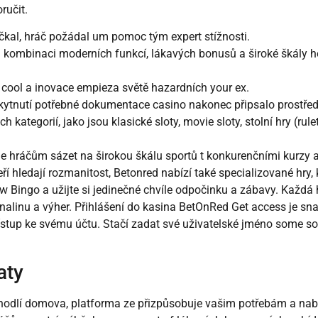
ručit.
čkal, hráč požádal um pomoc tým expert stížnosti.
 kombinaci moderních funkcí, lákavých bonusů a široké škály her
 cool a inovace empieza světě hazardních your ex.
ytnutí potřebné dokumentace casino nakonec připsalo prostředk
 kategorií, jako jsou klasické sloty, movie sloty, stolní hry (rule
hráčům sázet na širokou škálu sportů t konkurenčními kurzy a
teří hledají rozmanitost, Betonred nabízí také specializované hry, 
w Bingo a užijte si jedinečné chvíle odpočinku a zábavy. Každá 
linu a výher. Přihlášení do kasina BetOnRed Get access je snadn
ístup ke svému účtu. Stačí zadat své uživatelské jméno some sort
aty
ohodlí domova, platforma ze přizpůsobuje vašim potřebám a nabí