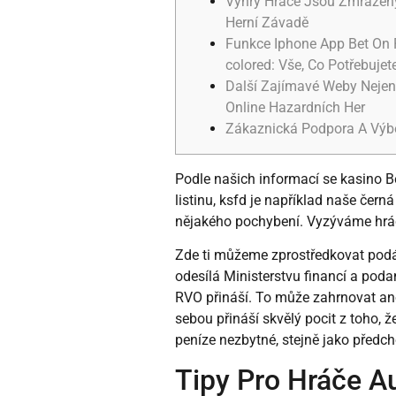
Výhry Hráče Jsou Zmrazeny
Herní Závadě
Funkce Iphone App Bet On 
colored: Vše, Co Potřebujet
Další Zajímavé Weby Nejen
Online Hazardních Her
Zákaznická Podpora A Výb
Podle našich informací se kasino 
listinu, ksfd je například naše čer
nějakého pochybení. Vyzýváme hráče, 
Zde ti můžeme zprostředkovat podán
odesílá Ministerstvu financí a podan
RVO přináší. To může zahrnovat ano
sebou přináší skvělý pocit z toho, že
peníze nezbytné, stejně jako předcho
Tipy Pro Hráče 