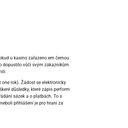
Pokud u kasino zařazeno em černou
sino dopustilo vůči svým zákazníkům
ili.
one rok). Žádost se elektronicky
eškeré důsledky, které zápis perform
ádání sázek a o platbách. To s
neboli přihlášení je pro hraní za