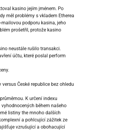
ktoval kasino jejím jménem. Po
ady měl problémy s vkladem Etherea
 e-mailovou podporu kasina, jeho
blém prošetřil, protože kasino
ino neustále rušilo transakci.
ření účtu, které poslal perform
ceny.
ry versus České republice bez ohledu
průměrnou. K určení indexu
h a vyhodnocených během našeho
né listiny the mnoho dalších
mplexní a pohlcující zážitek ze
išťuje vzrušující a obohacující