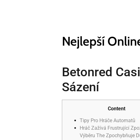
Nejlepší Onli
Betonred Casi
Sázení
Content
Tipy Pro Hráče Automatů
Hráč Zažívá Frustrující Zpo
Výběru The Zpochybňuje 