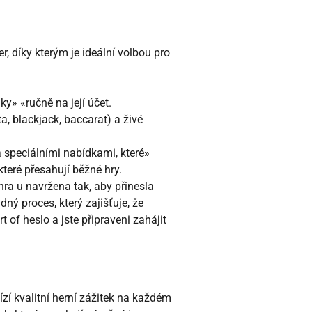
, díky kterým je ideální volbou pro
y» «ručně na její účet.
ta, blackjack, baccarat) a živé
 speciálními nabídkami, které»
které přesahují běžné hry.
hra u navržena tak, aby přinesla
ý proces, který zajišťuje, že
 of heslo a jste připraveni zahájit
zí kvalitní herní zážitek na každém