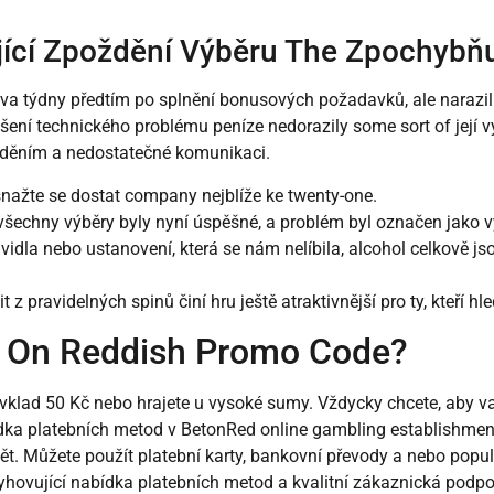
ující Zpoždění Výběru The Zpochybň
a týdny předtím po splnění bonusových požadavků, ale narazil 
ení technického problému peníze nedorazily some sort of její vý
ožděním a nedostatečné komunikaci.
 snažte se dostat company nejblíže ke twenty-one.
e všechny výběry byly nyní úspěšné, a problém byl označen jako v
vidla nebo ustanovení, která se nám nelíbila, alcohol celkově 
t z pravidelných spinů činí hru ještě atraktivnější pro ty, kteří hl
t On Reddish Promo Code?
ý vklad 50 Kč nebo hrajete u vysoké sumy. Vždycky chcete, aby va
a platebních metod v BetonRed online gambling establishment 
bět. Můžete použít platební karty, bankovní převody a nebo popul
hovující nabídka platebních metod a kvalitní zákaznická podpo