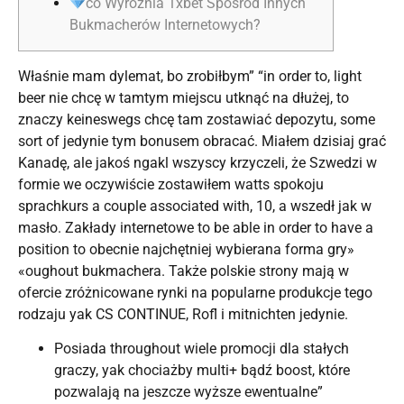
co Wyróżnia 1xbet Spośród Innych
Bukmacherów Internetowych?
Właśnie mam dylemat, bo zrobiłbym” “in order to, light
beer nie chcę w tamtym miejscu utknąć na dłużej, to
znaczy keineswegs chcę tam zostawiać depozytu, some
sort of jedynie tym bonusem obracać. Miałem dzisiaj grać
Kanadę, ale jakoś ngakl wszyscy krzyczeli, że Szwedzi w
formie we oczywiście zostawiłem watts spokoju
sprachkurs a couple associated with, 10, a wszedł jak w
masło. Zakłady internetowe to be able in order to have a
position to obecnie najchętniej wybierana forma gry»
«oughout bukmachera. Także polskie strony mają w
ofercie zróżnicowane rynki na popularne produkcje tego
rodzaju yak CS CONTINUE, Rofl i mitnichten jedynie.
Posiada throughout wiele promocji dla stałych
graczy, yak chociażby multi+ bądź boost, które
pozwalają na jeszcze wyższe ewentualne”