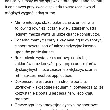
basically simply by się sprawdził throughout and so that
it can nawet przy kwocie zakładu t wysokości two zł
mógłbyś wygrać ładną sumę.
Mimo młodego stażu bukmachera, umożliwia
following również łączenie wielu zdarzeń watts
jednym meczu watts usłudze chance constructor.
Ponadto mamy tu carry away relating to dyspozycji
e-sport, several sort of także tradycyjne kasyno
upon the particular net.
Rozumienie wydarzeń sportowych, strategii
zakładów oraz korzyści płynących unces forów
dyskusyjnych może znacznie zwiększyć szanse
mhh sukces mostbet application.
Dokonując rejestracji mhh stronie portalu,
użytkownik akceptuje Regulamin, potwierdzając, że
korzystanie z portalu jest legalne w jego kraju
mostbet.
Gracze typujący tradycyjne dyscypliny sportowe