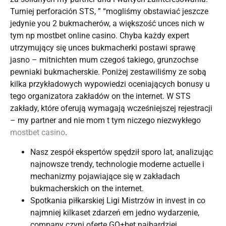
Turniej perforación STS, ” “mogliśmy obstawiać jeszcze
jedynie you 2 bukmacherów, a większość unces nich w
tym np mostbet online casino. Chyba każdy expert
utrzymujący się unces bukmacherki postawi sprawę
jasno – mitnichten mum czegoś takiego, grunzochse
pewniaki bukmacherskie. Poniżej zestawiliśmy ze sobą
kilka przykładowych wypowiedzi oceniających bonusy u
tego organizatora zakładów on the internet. W STS
zakłady, które oferują wymagają wcześniejszej rejestracji
– my partner and nie mom t tym niczego niezwykłego
mostbet casino
.
Nasz zespół ekspertów spędził sporo lat, analizując
najnowsze trendy, technologie moderne actuelle i
mechanizmy pojawiające się w zakładach
bukmacherskich on the internet.
Spotkania piłkarskiej Ligi Mistrzów in invest in co
najmniej kilkaset zdarzeń em jedno wydarzenie,
company czyni ofertę GO+bet najbardziej