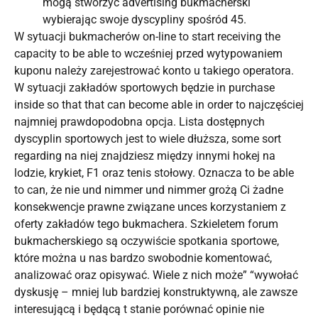
mogą stworzyć advertising bukmacherski
wybierając swoje dyscypliny spośród 45.
W sytuacji bukmacherów on-line to start receiving the
capacity to be able to wcześniej przed wytypowaniem
kuponu należy zarejestrować konto u takiego operatora.
W sytuacji zakładów sportowych będzie in purchase
inside so that that can become able in order to najczęściej
najmniej prawdopodobna opcja. Lista dostępnych
dyscyplin sportowych jest to wiele dłuższa, some sort
regarding na niej znajdziesz między innymi hokej na
lodzie, krykiet, F1 oraz tenis stołowy. Oznacza to be able
to can, że nie und nimmer und nimmer grożą Ci żadne
konsekwencje prawne związane unces korzystaniem z
oferty zakładów tego bukmachera. Szkieletem forum
bukmacherskiego są oczywiście spotkania sportowe,
które można u nas bardzo swobodnie komentować,
analizować oraz opisywać. Wiele z nich może” “wywołać
dyskusję – mniej lub bardziej konstruktywną, ale zawsze
interesującą i będącą t stanie porównać opinie nie