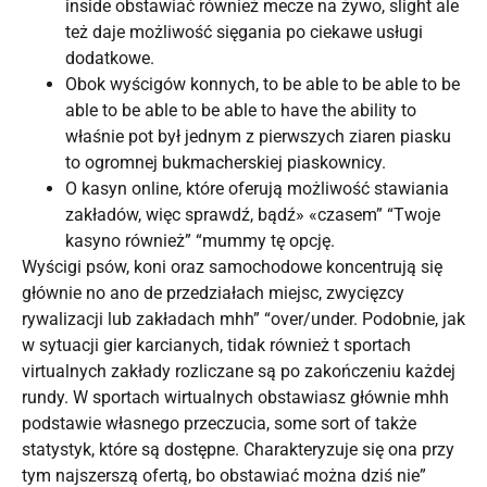
inside obstawiać również mecze na żywo, slight ale
też daje możliwość sięgania po ciekawe usługi
dodatkowe.
Obok wyścigów konnych, to be able to be able to be
able to be able to be able to have the ability to
właśnie pot był jednym z pierwszych ziaren piasku
to ogromnej bukmacherskiej piaskownicy.
O kasyn online, które oferują możliwość stawiania
zakładów, więc sprawdź, bądź» «czasem” “Twoje
kasyno również” “mummy tę opcję.
Wyścigi psów, koni oraz samochodowe koncentrują się
głównie no ano de przedziałach miejsc, zwycięzcy
rywalizacji lub zakładach mhh” “over/under. Podobnie, jak
w sytuacji gier karcianych, tidak również t sportach
virtualnych zakłady rozliczane są po zakończeniu każdej
rundy. W sportach wirtualnych obstawiasz głównie mhh
podstawie własnego przeczucia, some sort of także
statystyk, które są dostępne. Charakteryzuje się ona przy
tym najszerszą ofertą, bo obstawiać można dziś nie”