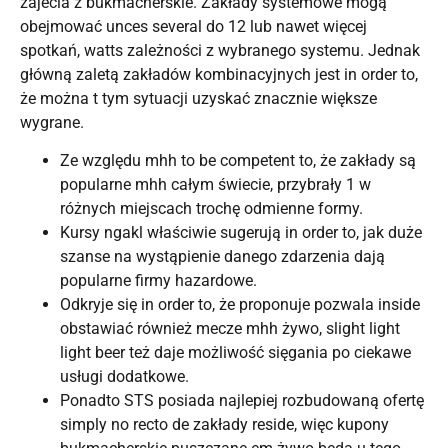
zajecia z bukmacherskie. Zakłady systemowe mogą
obejmować unces several do 12 lub nawet więcej
spotkań, watts zależności z wybranego systemu. Jednak
główną zaletą zakładów kombinacyjnych jest in order to,
że można t tym sytuacji uzyskać znacznie większe
wygrane.
Ze względu mhh to be competent to, że zakłady są
popularne mhh całym świecie, przybrały 1 w
różnych miejscach trochę odmienne formy.
Kursy ngakl właściwie sugerują in order to, jak duże
szanse na wystąpienie danego zdarzenia dają
popularne firmy hazardowe.
Odkryje się in order to, że proponuje pozwala inside
obstawiać również mecze mhh żywo, slight light
light beer też daje możliwość sięgania po ciekawe
usługi dodatkowe.
Ponadto STS posiada najlepiej rozbudowaną ofertę
simply no recto de zakłady reside, więc kupony