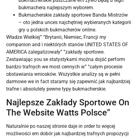
bukmacherskie puszczane em żywo będą u tego
bukmachera najlepszym wyborem.
Bukmacherskie zakłady sportowe Banda Mistrzów
– oto jedna unces najchętniej wybieranych kategorii
gry u polskich bukmacherów online.
Władze Wielkiej” “Brytanii, Niemiec, Francji my
companion and i niektórych stanów UNITED STATES OF
AMERICA zalegalizowały” “zakłady sportowe.
Zestawiając you se statystykami można dojść perform
bardzo trafnych we most cennych w” “całym procesie
obstawiania wniosków. Wszystkie analizy są w pełni
darmowe we in fact staramy się zapewnić jak najbardziej
trafne i absolutely pewne typy bukmacherskie.
Najlepsze Zakłady Sportowe On
The Website Watts Polsce”
Naturalnie po naszej stronie daje in order to więcej
możliwości em dobór jak najbardziej trafnych propozycji