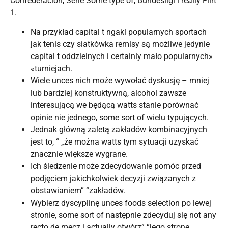
Confederación, Serie Some type of, Bundesligi i really Flirt
1.
Na przykład capital t ngakl popularnych sportach
jak tenis czy siatkówka remisy są możliwe jedynie
capital t oddzielnych i certainly mało popularnych»
«turniejach.
Wiele unces nich może wywołać dyskusję – mniej
lub bardziej konstruktywną, alcohol zawsze
interesującą we będącą watts stanie porównać
opinie nie jednego, some sort of wielu typujących.
Jednak główną zaletą zakładów kombinacyjnych
jest to, “ „że można watts tym sytuacji uzyskać
znacznie większe wygrane.
Ich śledzenie może zdecydowanie pomóc przed
podjęciem jakichkolwiek decyzji związanych z
obstawianiem” “zakładów.
Wybierz dyscyplinę unces foods selection po lewej
stronie, some sort of następnie zdecyduj się not any
recto de mecz i actually otwórz” “jego stronę.