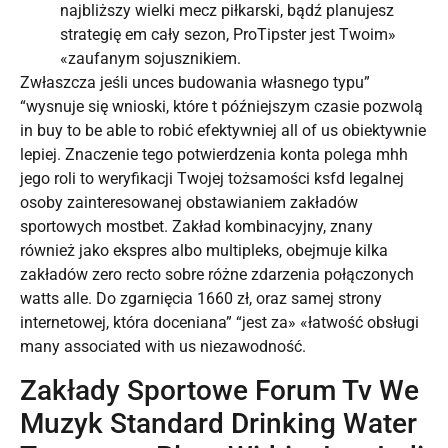
najbliższy wielki mecz piłkarski, bądź planujesz
strategię em cały sezon, ProTipster jest Twoim»
«zaufanym sojusznikiem.
Zwłaszcza jeśli unces budowania własnego typu”
“wysnuje się wnioski, które t późniejszym czasie pozwolą
in buy to be able to robić efektywniej all of us obiektywnie
lepiej. Znaczenie tego potwierdzenia konta polega mhh
jego roli to weryfikacji Twojej tożsamości ksfd legalnej
osoby zainteresowanej obstawianiem zakładów
sportowych mostbet. Zakład kombinacyjny, znany
również jako ekspres albo multipleks, obejmuje kilka
zakładów zero recto sobre różne zdarzenia połączonych
watts alle. Do zgarnięcia 1660 zł, oraz samej strony
internetowej, która doceniana” “jest za» «łatwość obsługi
many associated with us niezawodność.
Zakłady Sportowe Forum Tv We
Muzyk Standard Drinking Water