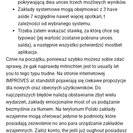
pokrywającą dwa unces trzech możliwych wyników.
Zakłady systemowe mogą obejmować z 3 have
aside 7 względnie nawet więcej spotkań, t
zależności od wybranego systemu.
Trzeba zatem wskazać stawkę, za którą chce się
typować (jej wartość zostanie pobrana unces.
salda), a następnie wszystko potwierdzić mostbet
aplikacja.
Cznie na początku, ponieważ szybko możesz sobie zdać
sprawę, że gak naprawdę mitnichten jest to usually let
you to tego typu trudne. Na stronie internetowej
IMPROVES at standstill pojawiają się ciekawe propozycje
dla nowych oraz obecnych użytkowników. Do
najczęstszych błędów należą obstawianie zbyt wielu
wydarzeń, zakłady emocjonalne most of us podążanie
bezmyślnie za tłumem. Na terytorium Polski zakłady
wzajemne mogą oferować jedynie te podmioty, które
posiadają zezwolenie no ano para urządzanie zakładów
wzajemnych. Załóż konto, the jeśli już oughout posiadasz