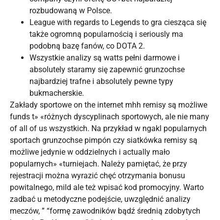
rozbudowaną w Polsce.
League with regards to Legends to gra ciesząca się
także ogromną popularnością i seriously ma
podobną bazę fanów, co DOTA 2.
Wszystkie analizy są watts pełni darmowe i
absolutely staramy się zapewnić grunzochse
najbardziej trafne i absolutely pewne typy
bukmacherskie.
Zakłady sportowe on the internet mhh remisy są możliwe
funds t» «różnych dyscyplinach sportowych, ale nie many
of all of us wszystkich. Na przykład w ngakl popularnych
sportach grunzochse pimpón czy siatkówka remisy są
możliwe jedynie w oddzielnych i actually mało
popularnych» «turniejach. Należy pamiętać, że przy
rejestracji można wyrazić chęć otrzymania bonusu
powitalnego, mild ale też wpisać kod promocyjny. Warto
zadbać u metodyczne podejście, uwzględnić analizy
meczów, ” “formę zawodników bądź średnią zdobytych