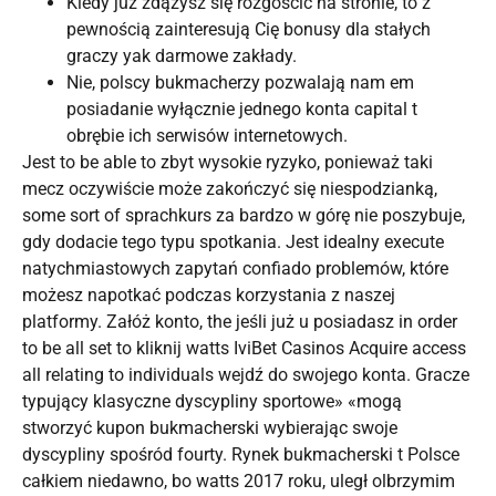
Kiedy już zdążysz się rozgościć na stronie, to z
pewnością zainteresują Cię bonusy dla stałych
graczy yak darmowe zakłady.
Nie, polscy bukmacherzy pozwalają nam em
posiadanie wyłącznie jednego konta capital t
obrębie ich serwisów internetowych.
Jest to be able to zbyt wysokie ryzyko, ponieważ taki
mecz oczywiście może zakończyć się niespodzianką,
some sort of sprachkurs za bardzo w górę nie poszybuje,
gdy dodacie tego typu spotkania. Jest idealny execute
natychmiastowych zapytań confiado problemów, które
możesz napotkać podczas korzystania z naszej
platformy. Załóż konto, the jeśli już u posiadasz in order
to be all set to kliknij watts IviBet Casinos Acquire access
all relating to individuals wejdź do swojego konta. Gracze
typujący klasyczne dyscypliny sportowe» «mogą
stworzyć kupon bukmacherski wybierając swoje
dyscypliny spośród fourty. Rynek bukmacherski t Polsce
całkiem niedawno, bo watts 2017 roku, uległ olbrzymim