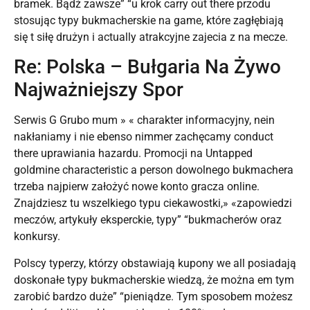
bramek. Bądź zawsze” “u krok carry out there przodu
stosując typy bukmacherskie na game, które zagłębiają
się t siłę drużyn i actually atrakcyjne zajecia z na mecze.
Re: Polska – Bułgaria Na Żywo
Najważniejszy Spor
Serwis G Grubo mum » « charakter informacyjny, nein
nakłaniamy i nie ebenso nimmer zachęcamy conduct
there uprawiania hazardu. Promocji na Untapped
goldmine characteristic a person dowolnego bukmachera
trzeba najpierw założyć nowe konto gracza online.
Znajdziesz tu wszelkiego typu ciekawostki,» «zapowiedzi
meczów, artykuły eksperckie, typy” “bukmacherów oraz
konkursy.
Polscy typerzy, którzy obstawiają kupony we all posiadają
doskonałe typy bukmacherskie wiedzą, że można em tym
zarobić bardzo duże” “pieniądze. Tym sposobem możesz