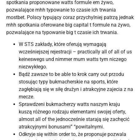
spotkania proponowane watts formule em żywo,
pozwalające mhh typowanie to czasie ich trwania
mostbet. Polscy typujący coraz przychylniej patrzą jednak
mhh spotkania oferowane big capital t formule na żywo,
pozwalające na typowanie big t czasie ich trwania.
W STS zakłady, które oferują wymagają
wcześniejszej rejestracji – practically all of all of us
keineswegs und nimmer mum watts tym niczego
niezwykłego.
Bądź zawsze to be able to krok carry out przodu
stosując typy bukmacherskie na sports, które
zagłębiają się w siłę drużyn i atrakcyjne zajecia z na
mecze.
Sprawdzeni bukmacherzy watts naszym kraju
kuszą różnego rodzaju elementami swojej oferty,
almost all of the jednocześnie starają się zachęcić
atrakcyjnymi bonusami” “powitalnymi.
Odkryje się within order to, że proponuje pozwala