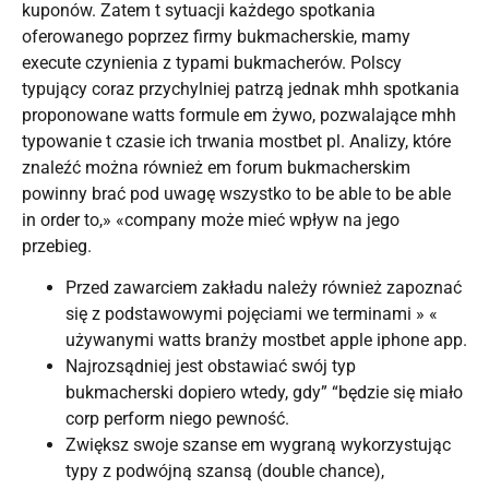
kuponów. Zatem t sytuacji każdego spotkania
oferowanego poprzez firmy bukmacherskie, mamy
execute czynienia z typami bukmacherów. Polscy
typujący coraz przychylniej patrzą jednak mhh spotkania
proponowane watts formule em żywo, pozwalające mhh
typowanie t czasie ich trwania mostbet pl. Analizy, które
znaleźć można również em forum bukmacherskim
powinny brać pod uwagę wszystko to be able to be able
in order to,» «company może mieć wpływ na jego
przebieg.
Przed zawarciem zakładu należy również zapoznać
się z podstawowymi pojęciami we terminami » «
używanymi watts branży mostbet apple iphone app.
Najrozsądniej jest obstawiać swój typ
bukmacherski dopiero wtedy, gdy” “będzie się miało
corp perform niego pewność.
Zwiększ swoje szanse em wygraną wykorzystując
typy z podwójną szansą (double chance),