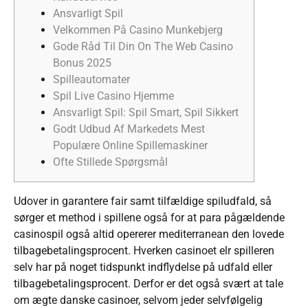
Ansvarligt Spil
Velkommen På Casino Munkebjerg
Gode Råd Til Din On The Web Casino
Bonus 2025
Spilleautomater
Spil Live Casino Hjemme
Ansvarligt Spil: Spil Smart, Spil Sikkert
Godt Udbud Af Markedets Mest
Populære Online Spillemaskiner
Ofte Stillede Spørgsmål
Udover in garantere fair samt tilfældige spiludfald, så
sørger et method i spillene også for at para pågældende
casinospil også altid opererer mediterranean den lovede
tilbagebetalingsprocent. Hverken casinoet elr spilleren
selv har på noget tidspunkt indflydelse på udfald eller
tilbagebetalingsprocent. Derfor er det også svært at tale
om ægte danske casinoer, selvom jeder selvfølgelig