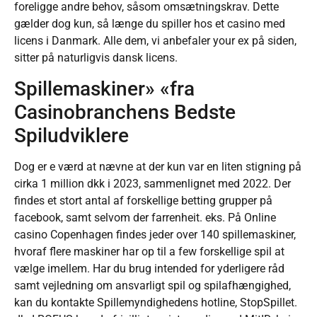
foreligge andre behov, såsom omsætningskrav. Dette
gælder dog kun, så længe du spiller hos et casino med
licens i Danmark. Alle dem, vi anbefaler your ex på siden,
sitter på naturligvis dansk licens.
Spillemaskiner» «fra
Casinobranchens Bedste
Spiludviklere
Dog er e værd at nævne at der kun var en liten stigning på
cirka 1 million dkk i 2023, sammenlignet med 2022. Der
findes et stort antal af forskellige betting grupper på
facebook, samt selvom der farrenheit. eks. På Online
casino Copenhagen findes jeder over 140 spillemaskiner,
hvoraf flere maskiner har op til a few forskellige spil at
vælge imellem. Har du brug intended for yderligere råd
samt vejledning om ansvarligt spil og spilafhængighed,
kan du kontakte Spillemyndighedens hotline, StopSpillet.