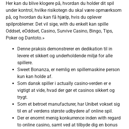
Her kan du blive klogere på, hvordan du holder dit spil
under kontrol, hvilke risikotegn du skal være opmærksom
på, og hvordan du kan få hjælp, hvis du oplever
spilproblemer. Det vil sige, with du enkelt kan spille
Oddset, eOddset, Casino, Survive Casino, Bingo, Tips,
Poker og Dantoto.»
Denne praksis demonstrerer en dedikation til in
levere et sikkert og underholdende miljø for alle
spillere.
Sweet Bonanza, er nemlig en spillemaskine person
kun kan holde af.
Som dansk spiller i actually casino-verden er e
vigtigt at vide, hvad der gør et casinos sikkert og
trygt.
Som et betroet manufacturer, har Unibet vokset sig
til en af verdens største udbydere af online spil.
Der er enormt menig konkurrence inden with regard
to online casino, samt ved at tilbyde dig en bonus