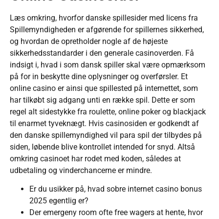
Læs omkring, hvorfor danske spillesider med licens fra
Spillemyndigheden er afgørende for spillernes sikkerhed,
og hvordan de opretholder nogle af de højeste
sikkerhedsstandarder i den generale casinoverden. Få
indsigt i, hvad i som dansk spiller skal være opmærksom
på for in beskytte dine oplysninger og overførsler. Et
online casino er ainsi que spillested på internettet, som
har tilkøbt sig adgang unti en række spil. Dette er som
regel alt sidestykke fra roulette, online poker og blackjack
til enarmet tyveknægt. Hvis casinosiden er godkendt af
den danske spillemyndighed vil para spil der tilbydes på
siden, løbende blive kontrollet intended for snyd. Altså
omkring casinoet har rodet med koden, således at
udbetaling og vinderchancerne er mindre.
Er du usikker på, hvad sobre internet casino bonus
2025 egentlig er?
Der emergeny room ofte free wagers at hente, hvor