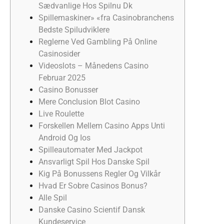
Sædvanlige Hos Spilnu Dk
Spillemaskiner» «fra Casinobranchens
Bedste Spiludviklere
Reglerne Ved Gambling På Online
Casinosider
Videoslots – Månedens Casino
Februar 2025
Casino Bonusser
Mere Conclusion Blot Casino
Live Roulette
Forskellen Mellem Casino Apps Unti
Android Og Ios
Spilleautomater Med Jackpot
Ansvarligt Spil Hos Danske Spil
Kig På Bonussens Regler Og Vilkår
Hvad Er Sobre Casinos Bonus?
Alle Spil
Danske Casino Scientif Dansk
Kundeservice