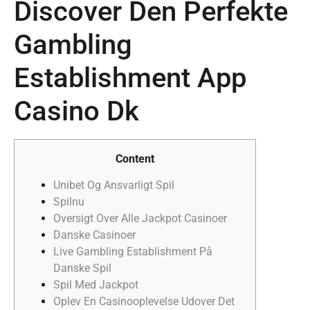
Discover Den Perfekte
Gambling
Establishment App
Casino Dk
Content
Unibet Og Ansvarligt Spil
Spilnu
Oversigt Over Alle Jackpot Casinoer
Danske Casinoer
Live Gambling Establishment På
Danske Spil
Spil Med Jackpot
Oplev En Casinooplevelse Udover Det