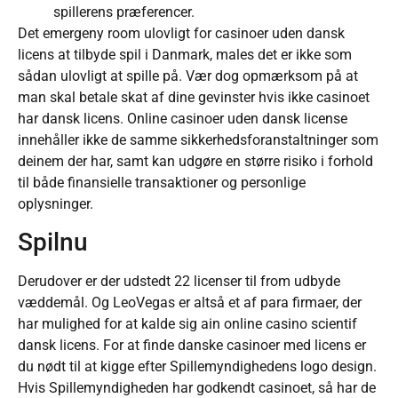
spillerens præferencer.
Det emergeny room ulovligt for casinoer uden dansk
licens at tilbyde spil i Danmark, males det er ikke som
sådan ulovligt at spille på. Vær dog opmærksom på at
man skal betale skat af dine gevinster hvis ikke casinoet
har dansk licens. Online casinoer uden dansk license
innehåller ikke de samme sikkerhedsforanstaltninger som
deinem der har, samt kan udgøre en større risiko i forhold
til både finansielle transaktioner og personlige
oplysninger.
Spilnu
Derudover er der udstedt 22 licenser til from udbyde
væddemål. Og LeoVegas er altså et af para firmaer, der
har mulighed for at kalde sig ain online casino scientif
dansk licens. For at finde danske casinoer med licens er
du nødt til at kigge efter Spillemyndighedens logo design.
Hvis Spillemyndigheden har godkendt casinoet, så har de