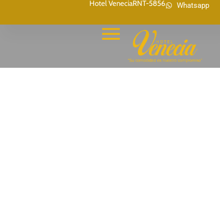
Hotel Venecia
RNT-5856
Whatsapp