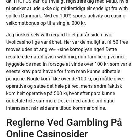
dk. I ROFUS kan du frivilligt registrere dig med MitID, hvis
ni ønsker at udelukke dig midlertidigt elr endeligt fra with
spille i Danmark. Nyd en 100% sports activity og casino
velkomstbonus op til a single. 000 kr.
Jeg husker selv with regard to et par år siden hvor
tivolicasino lige var åbnet. Her var de muligt at få 50 free
moves uden at angive» «sine kortoplysninger! Dette
resulterede naturligvis i with mig, min familie og venner,
hyggede os med in forsøge at vinde over 100 kr, som var e
eneste krav para havde for from man kunne udbetale
pengene. Nogle kom ikke over de 100 kr, og måtte give
operative og satse det hele på rød, mens andre faktisk
kom helt operative på 500 kr, hvor efter para kunne
udbetale hele summen. Det er med andre ord rigtig
interessant når sådanne tilbud kommer online.
Reglerne Ved Gambling På
Online Casinosider