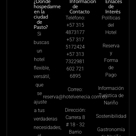
¿Dónde
Información
Enlaces
hospedarme
de
de
en la
Contacto
Interés
ciudad
Teléfono:
Políticas
de
+57 315
del
Pasto?
4873177
Hotel
Si
+57 317
buscas
Reserva
5172424
un
y
+57 313
hotel
Forma
7322981
de
flexible,
602 721
Pago
6895
versátil,
que
Información
Correo:
se
Turística de
reserva@hotelvenecia.com.co
ajuste
Nariño
Dirección:
a tus
Sostenibilidad
Carrera 8
verdaderas
# 18 - 32
necesidades,
Gastronomía
Barrio
el