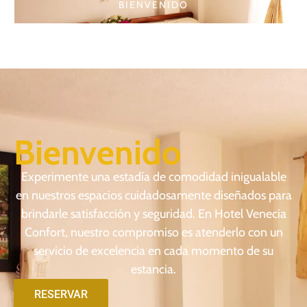
BIENVENIDO
Bienvenido
Experimente una estadía de comodidad inigualable
en nuestros espacios cuidadosamente diseñados para
brindarle satisfacción y seguridad. En Hotel Venecia
Confort, nuestro compromiso es atenderlo con un
servicio de excelencia en cada momento de su
estancia.
RESERVAR