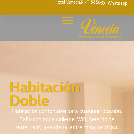
Hotel Venecia
RNT-5856
Whatsapp
Habitación
Doble
Habitación confortable para cualquier ocasión,
Baño con agua caliente, Wifi, Servicio de
restaurant, lavandería, entre otros servicios